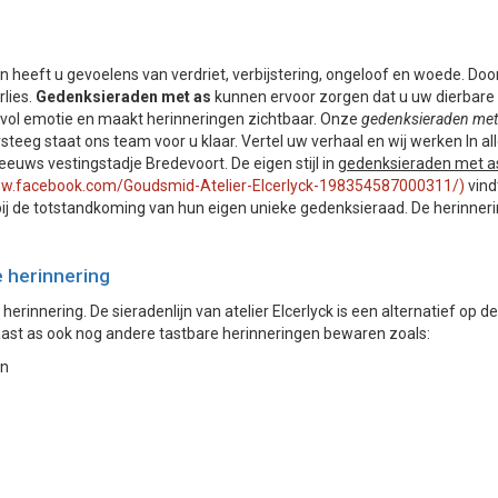
on heeft u gevoelens van verdriet, verbijstering, ongeloof en woede. Do
rlies.
Gedenksieraden met as
kunnen ervoor zorgen dat u uw dierbare e
 vol emotie en maakt herinneringen zichtbaar. Onze
gedenksieraden met
steeg staat ons team voor u klaar. Vertel uw verhaal en wij werken In al
euws vestingstadje Bredevoort. De eigen stijl in
gedenksieraden met 
ww.facebook.com/Goudsmid-Atelier-Elcerlyck-198354587000311/)
vind
ij de totstandkoming van hun eigen unieke gedenksieraad. De herinnering
 herinnering
herinnering. De sieradenlijn van atelier Elcerlyck is een alternatief op
naast as ook nog andere tastbare herinneringen bewaren zoals:
en