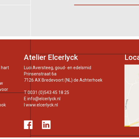
Atelier Elcerlyck
Loca
 hart
Luci Aversteeg, goud- en edelsmid
Prinsenstraat 6a
7126 AX Bredevoort (NL) de Achterhoek
uw
 voor
T
0031 (0)543 45 18 25
E
info@elcerlyck.nl
ook
I
www.elcerlyck.nl