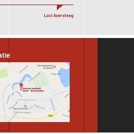
Luci Aversteeg
tie