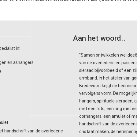
Aan het woord..
cialist in:
"Samen ontwikkelen we ideeën
gen en ashangers
van de overledene en passend 
sieraad bijvoorbeeld of een z
n
armband. In het atelier van go
Bredevoort krijgt de herinneri
vervolgens vorm. De mogelijkh
hangers, spirituele sieraden,
met een foto, een ring met ee
oorhangers, een amulet of me
mulet
handschrift van de overledene
et handschrift van de overledene
ons laat maken, de herinnering 